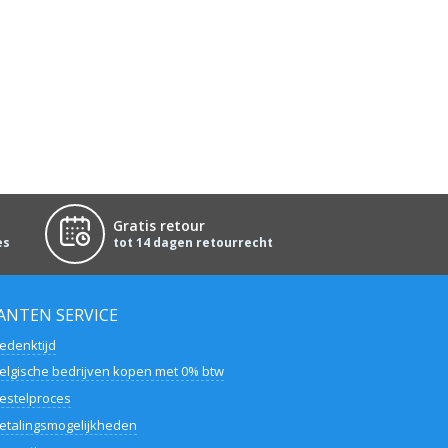
Gratis retour
es
tot 14 dagen retourrecht
ANTEN SERVICE
edenktijd
elgische bedrijven kopen met 0% btw
estelproces
etalingsmogelijkheden