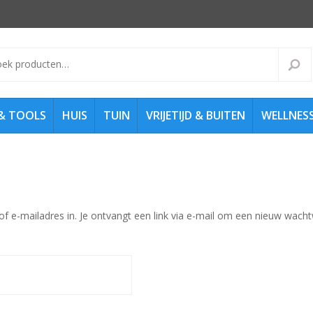
ken
Zoe
:
& TOOLS
HUIS
TUIN
VRIJETIJD & BUITEN
WELLNESS
e-mailadres in. Je ontvangt een link via e-mail om een nieuw wachtw