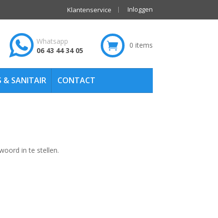
Inloggen
Klantenservice
Whatsapp
0 items
ken
06 43 44 34 05
 & SANITAIR
CONTACT
oord in te stellen.