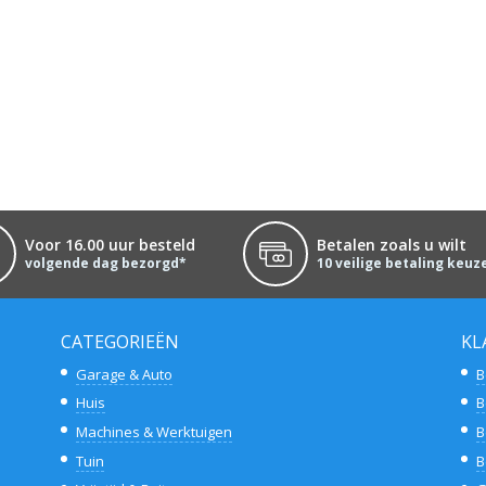
Voor 16.00 uur besteld
Betalen zoals u wilt
volgende dag bezorgd*
10 veilige betaling keuz
CATEGORIEËN
KL
Garage & Auto
B
Huis
B
Machines & Werktuigen
B
Tuin
B