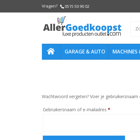
0515 50 90 02
Zoe
naar
GARAGE & AUTO
MACHINES 
HOME
Wachtwoord vergeten? Voer je gebruikersnaam of 
Vereist
Gebruikersnaam of e-mailadres
*