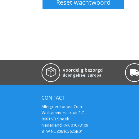
Reset wachtwoord
Voordelig bezorgd
door geheel Europa
CONTACT
Allergoedkoopst.Com
Wolkammersstraat 3 C
8601 VB Sneek
Nederland KvK 01078109
BTW NL 806165625B01