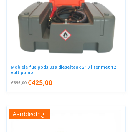
Mobiele fuelpods usa dieseltank 210 liter met 12
volt pomp
Oorspronkelijke
Huidige
€
425,00
€
895,00
prijs
prijs
was:
is:
€895,00.
€425,00.
Aanbieding!