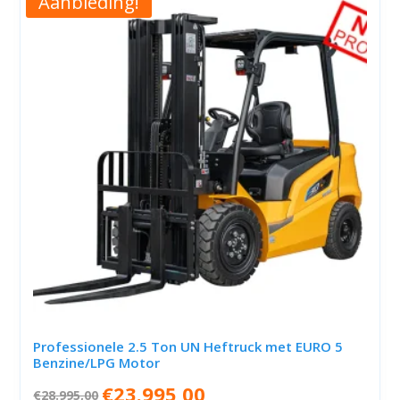
Aanbieding!
Professionele 2.5 Ton UN Heftruck met EURO 5
Benzine/LPG Motor
Oorspronkelijke
Huidige
€
23.995,00
€
28.995,00