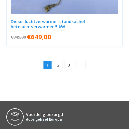
Diesel luchtverwarmer standkachel
heteluchtverwarmer 5 kW
Oorspronkelijke
Huidige
€
649,00
€
949,00
prijs
prijs
was:
is:
€949,00.
€649,00.
1
2
3
→
Voordelig bezorgd
door geheel Europa