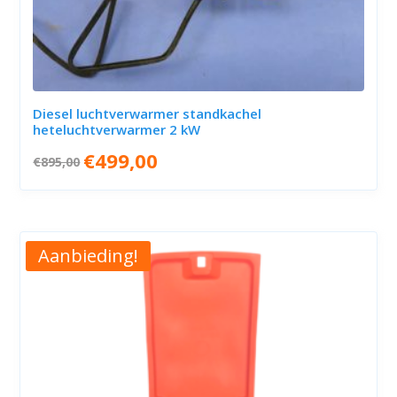
Diesel luchtverwarmer standkachel
heteluchtverwarmer 2 kW
Oorspronkelijke
Huidige
€
499,00
€
895,00
prijs
prijs
was:
is:
€895,00.
€499,00.
Aanbieding!