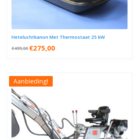
Heteluchtkanon Met Thermostaat 25 kW
Oorspronkelijke
Huidige
€
275,00
€
499,00
prijs
prijs
was:
is:
€499,00.
€275,00.
Aanbieding!