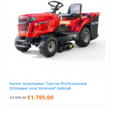
Kutter Grasmaaier Tractor Professionele
Zitmaaier voor Intensief Gebruik
Oorspronkelijke
Huidige
€
1.795,00
€
2.995,00
prijs
prijs
was:
is:
€2.995,00.
€1.795,00.