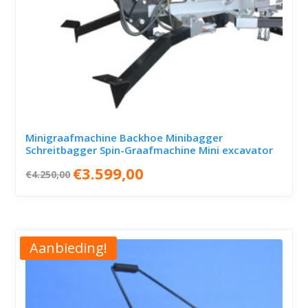
Minigraafmachine Backhoe Minibagger
Schreitbagger Spin-Graafmachine Mini excavator
Oorspronkelijke
Huidige
€
3.599,00
€
4.250,00
prijs
prijs
was:
is:
€4.250,00.
€3.599,00.
Aanbieding!