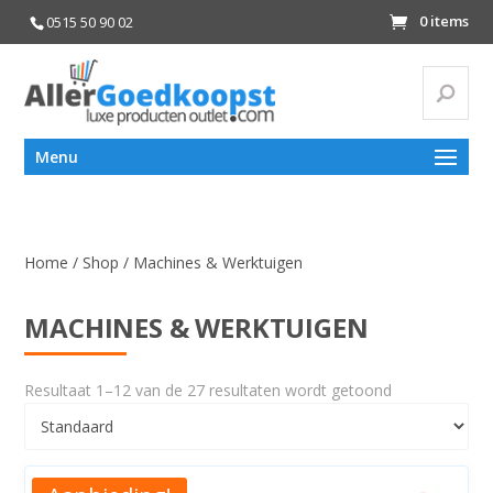
0 items
0515 50 90 02
Zoeke
Zoeken
Menu
naar:
Home
/
Shop
/ Machines & Werktuigen
MACHINES & WERKTUIGEN
Resultaat 1–12 van de 27 resultaten wordt getoond