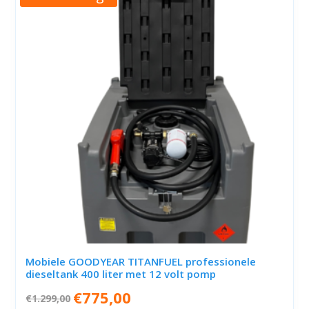
Mobiele GOODYEAR TITANFUEL professionele
dieseltank 400 liter met 12 volt pomp
Oorspronkelijke
Huidige
€
775,00
€
1.299,00
prijs
prijs