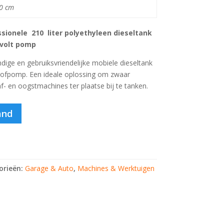
80 cm
ssionele
210 liter
polyethyleen
dieseltank
 volt pomp
dige en gebruiksvriendelijke mobiele dieseltank
tofpomp. Een ideale oplossing om zwaar
af- en oogstmachines ter plaatse bij te tanken.
and
orieën:
Garage & Auto
,
Machines & Werktuigen