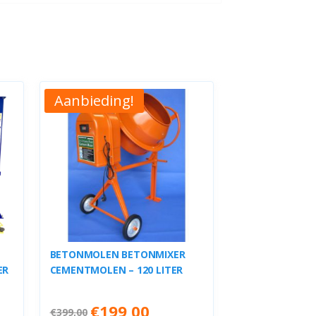
Aanbieding!
BETONMOLEN BETONMIXER
ER
CEMENTMOLEN – 120 LITER
dige
Oorspronkelijke
Huidige
€
199,00
€
399,00