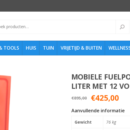
ken
Zoe
:
& TOOLS
HUIS
TUIN
VRIJETIJD & BUITEN
WELLNESS
MOBIELE FUELPO
LITER MET 12 V
Oorspronke
Hui
€
425,00
€
895,00
prijs
pri
was:
is:
Aanvullende informatie
€895,00.
€42
Gewicht
76 kg