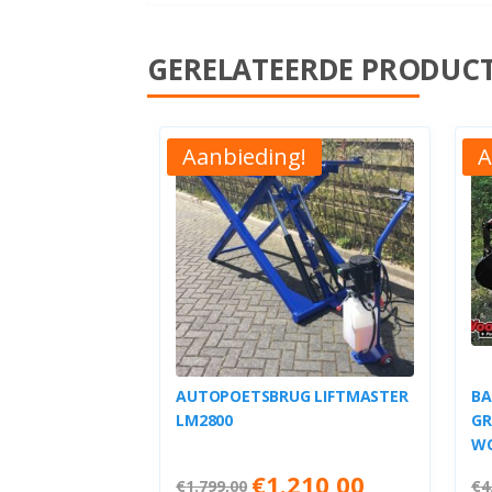
GERELATEERDE PRODUC
Aanbieding!
A
AUTOPOETSBRUG LIFTMASTER
BA
LM2800
GR
W
Oorspronkelijke
Huidige
€
1.210,00
€
1.799,00
€
4