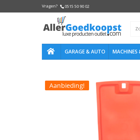
0515 50 90 02
Zoe
naar
GARAGE & AUTO
MACHINES 
HOME
Aanbieding!