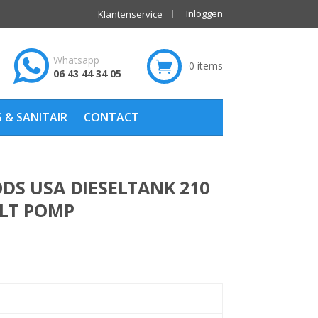
Inloggen
Klantenservice
Whatsapp
0 items
ken
06 43 44 34 05
 & SANITAIR
CONTACT
DS USA DIESELTANK 210
OLT POMP
lijke
dige
js
5,00.