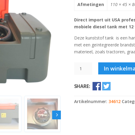
Afmetingen
110 × 45 × 
Direct import uit USA
profe
mobiele diesel tank met 12
Deze kunststof tank is een han
met een geïntegreerde brands
materieel, zoals tractoren, gra
Mobiele
In winkelm
fuelpods
usa
SHARE:
dieseltank
210
liter
Artikelnummer:
34612
Categ
met
12
volt
pomp
aantal