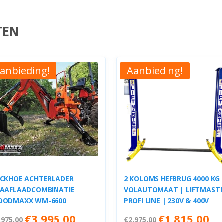
TEN
anbieding!
Aanbieding!
CKHOE ACHTERLADER
2 KOLOMS HEFBRUG 4000 KG
AAFLAADCOMBINATIE
VOLAUTOMAAT | LIFTMAST
OODMAXX WM-6600
PROFI LINE | 230V & 400V
Oorspronkelijke
Huidige
Oorspronkelijke
Hui
€
3.995,00
€
1.815,00
.975,00
€
2.975,00