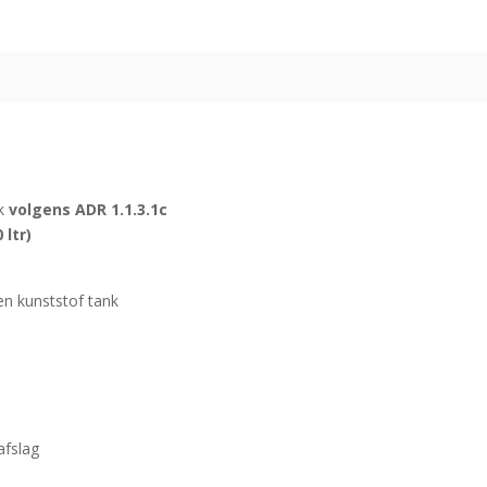
ik
volgens ADR 1.1.3.1c
 ltr)
een kunststof tank
afslag