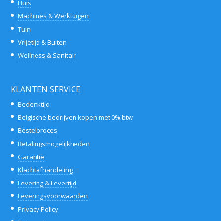
Huis
Machines & Werktuigen
Tuin
Vrijetijd & Buiten
Wellness & Sanitair
KLANTEN SERVICE
Bedenktijd
Belgische bedrijven kopen met 0% btw
Bestelproces
Betalingsmogelijkheden
Garantie
Klachtafhandeling
Levering & Levertijd
Leveringsvoorwaarden
Privacy Policy