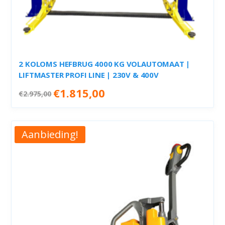
2 KOLOMS HEFBRUG 4000 KG VOLAUTOMAAT |
LIFTMASTER PROFI LINE | 230V & 400V
Oorspronkelijke
Huidige
€
1.815,00
€
2.975,00
prijs
prijs
was:
is:
€2.975,00.
€1.815,00.
Aanbieding!