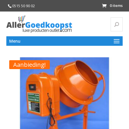
0 items
0515 50 90 02
Zoeke
Zoeken
Menu
naar:
Aanbieding!