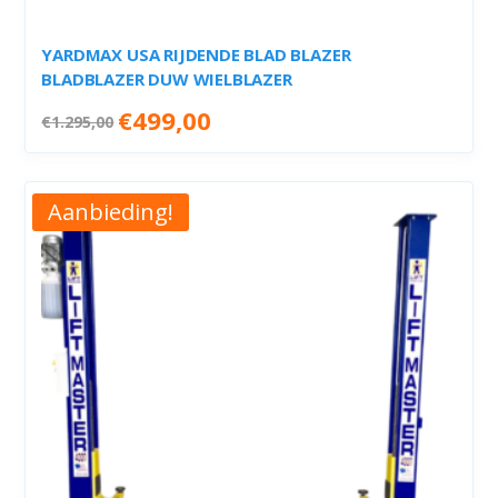
YARDMAX USA RIJDENDE BLAD BLAZER
BLADBLAZER DUW WIELBLAZER
Oorspronkelijke
Huidige
€
499,00
€
1.295,00
prijs
prijs
was:
is:
€1.295,00.
€499,00.
Aanbieding!