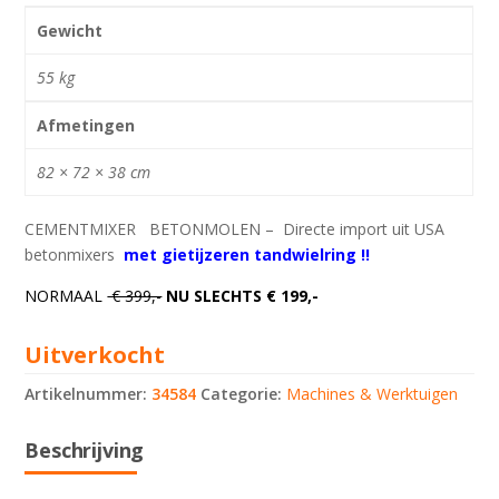
Gewicht
55 kg
Afmetingen
82 × 72 × 38 cm
CEMENTMIXER BETONMOLEN – Directe import uit USA
betonmixers
met gietijzeren tandwielring !!
NORMAAL
€ 399,-
NU SLECHTS € 199,-
Uitverkocht
Artikelnummer:
34584
Categorie:
Machines & Werktuigen
Beschrijving