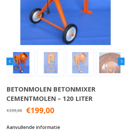
BETONMOLEN BETONMIXER
CEMENTMOLEN – 120 LITER
Oorspronkelijke
Huidige
€
199,00
€
399,00
prijs
prijs
was:
is:
Aanvullende informatie
€399,00.
€199,00.