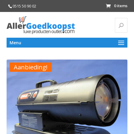
0 items
0515 50 90 02
Zoeke
Zoeken
Menu
naar:
Aanbieding!