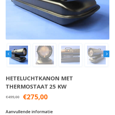
HETELUCHTKANON MET
THERMOSTAAT 25 KW
Oorspronkelijke
Huidige
€
275,00
€
499,00
prijs
prijs
was:
is:
Aanvullende informatie
€499,00.
€275,00.