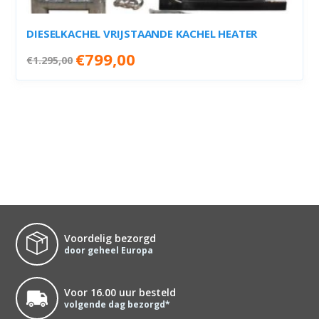
DIESELKACHEL VRIJSTAANDE KACHEL HEATER
Oorspronkelijke
Huidige
€
799,00
€
1.295,00
prijs
prijs
was:
is:
€1.295,00.
€799,00.
Voordelig bezorgd
door geheel Europa
Voor 16.00 uur besteld
volgende dag bezorgd*