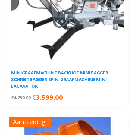
MINIGRAAFMACHINE BACKHOE MINIBAGGER
SCHREITBAGGER SPIN-GRAAFMACHINE MINI
EXCAVATOR
Oorspronkelijke
Huidige
€
3.599,00
€
4.250,00
prijs
prijs
was:
is:
€4.250,00.
€3.599,00.
Aanbieding!