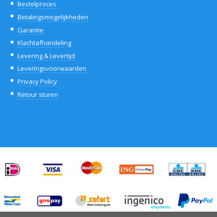
Bestelproces
Betalingsmogelijkheden
Garantie
Klachtafhandeling
Levering & Levertijd
Leveringsvoorwaarden
Privacy Policy
Retour sturen