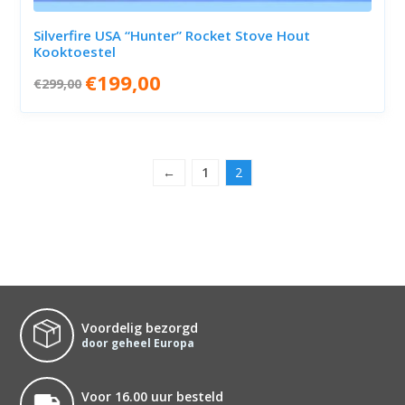
Silverfire USA “Hunter” Rocket Stove Hout
Kooktoestel
Oorspronkelijke
Huidige
€
199,00
€
299,00
prijs
prijs
was:
is:
€299,00.
€199,00.
←
1
2
Voordelig bezorgd
door geheel Europa
Voor 16.00 uur besteld