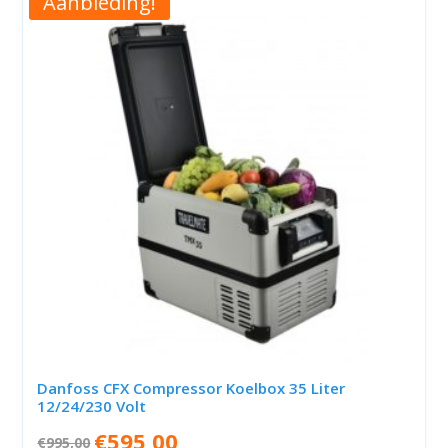
Aanbieding!
Danfoss CFX Compressor Koelbox 35 Liter
12/24/230 Volt
Oorspronkelijke
Huidige
€
595,00
€
995,00