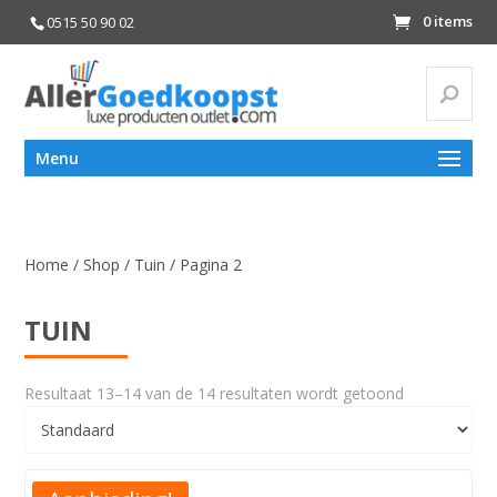
0 items
0515 50 90 02
Zoeke
Zoeken
Menu
naar:
Home
/
Shop
/
Tuin
/ Pagina 2
TUIN
Resultaat 13–14 van de 14 resultaten wordt getoond