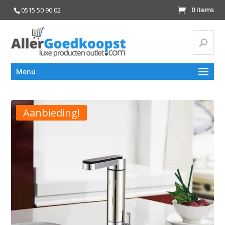
0 items
0515 50 90 02
Zoeke
Zoeken
Menu
naar:
Aanbieding!