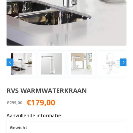
RVS WARMWATERKRAAN
Oorspronkelijke
Huidige
€
179,00
€
299,00
prijs
prijs
was:
is:
Aanvullende informatie
€299,00.
€179,00.
Gewicht