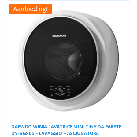
€199,00.
€89,00.
Aanbieding!
DAEWOO WINIA LAVATRICE MINI TINY DA PARETE
DY-BGX05 – LAVAGGIO + ASCIUGATURA