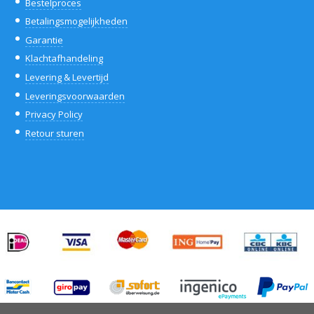
Bestelproces
Betalingsmogelijkheden
Garantie
Klachtafhandeling
Levering & Levertijd
Leveringsvoorwaarden
Privacy Policy
Retour sturen