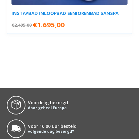
INSTAPBAD INLOOPBAD SENIORENBAD SANSPA
Oorspronkelijke
Huidige
€
1.695,00
€
2.495,00
prijs
prijs
was:
is:
€2.495,00.
€1.695,00.
Voordelig bezorgd
door geheel Europa
Voor 16.00 uur besteld
volgende dag bezorgd*