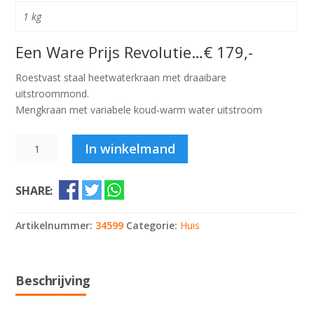
1 kg
Een Ware Prijs Revolutie…€ 179,-
Roestvast staal heetwaterkraan met draaibare
uitstroommond.
Mengkraan met variabele koud-warm water uitstroom
RVS
In winkelmand
Warmwaterkraan
aantal
SHARE:
Artikelnummer:
34599
Categorie:
Huis
Beschrijving