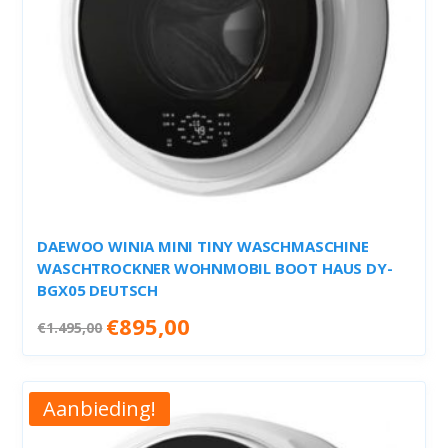
DAEWOO WINIA MINI TINY WASCHMASCHINE
WASCHTROCKNER WOHNMOBIL BOOT HAUS DY-
BGX05 DEUTSCH
Oorspronkelijke
Huidige
€
895,00
€
1.495,00
prijs
prijs
was:
is:
€1.495,00.
€895,00.
Aanbieding!