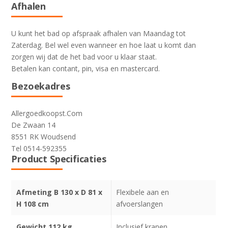
Afhalen
U kunt het bad op afspraak afhalen van Maandag tot
Zaterdag. Bel wel even wanneer en hoe laat u komt dan
zorgen wij dat de het bad voor u klaar staat.
Betalen kan contant, pin, visa en mastercard.
Bezoekadres
Allergoedkoopst.Com
De Zwaan 14
8551 RK Woudsend
Tel 0514-592355
Product Specificaties
Afmeting B 130 x D 81 x
Flexibele aan en
H 108 cm
afvoerslangen
Gewicht 112 kg
Inclusief kranen,