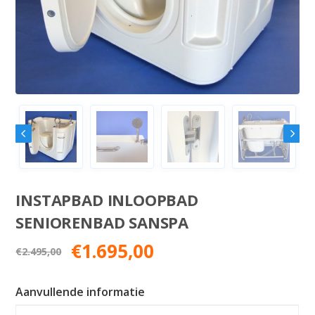
INSTAPBAD INLOOPBAD
SENIORENBAD SANSPA
Oorspronkelijke
Huidige
€
1.695,00
€
2.495,00
prijs
prijs
was:
is:
Aanvullende informatie
€2.495,00.
€1.695,00.