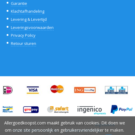
Garantie
Klachtafhandeling
Levering & Levertijd
Leveringsvoorwaarden
Privacy Policy
Retour sturen
Allergoedkoopst.com maakt gebruik van cookies. Dit doen we
Gebruik van deze site betekent dat u de
algemene
om onze site persoonlijk en gebruikersvriendelijker te maken.
voorwaarden
,
cookies
, en
privacyverklaring
accepteert.