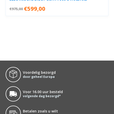
Oorspronkelijke
Huidige
€
599,00
€
975,00
prijs
prijs
was:
is:
€975,00.
€599,00.
Voordelig bezorgd
door geheel Europa
Voor 16.00 uur besteld
volgende dag bezorgd*
Betalen zoals u wilt