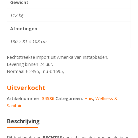
Gewicht
112 kg
Afmetingen
130 × 81 × 108 cm
Rechtstreekse import uit Amerika van instapbaden.
Levering binnen 24 uur.
Normaal € 2495,- nu € 1695,-
Uitverkocht
Artikelnummer:
34586
Categorieën:
Huis
,
Wellness &
Sanitair
Beschrijving
Dit bad heeft een
RECHTSE
deur, dat wil dus zeggen als je er