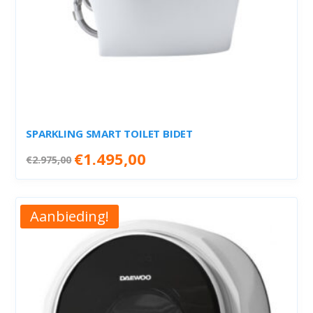
SPARKLING SMART TOILET BIDET
Oorspronkelijke
Huidige
€
1.495,00
€
2.975,00
prijs
prijs
was:
is:
€2.975,00.
€1.495,00.
Aanbieding!