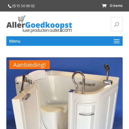
0 items
0515 50 90 02
Zoeke
Zoeken
Menu
naar:
Aanbieding!