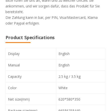
Bitte rufen Sie uns an, wann und zu welcher Uhrzeit Sie
ankommen, und wir sorgen dafür, dass das Produkt für Sie
bereitsteht.
Die Zahlung kann in bar, per PIN, Visa/Mastercard, Klarna
oder Paypal erfolgen.
Product Specifications
Display
English
Manual
English
Capacity
2.5 kg / 3.5 kg
Color
White
Net size(mm)
620*580*350
Package size(mm)
665*625*440