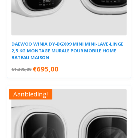
DAEWOO WINIA DY-BGX09 MINI MINI-LAVE-LINGE
2,5 KG MONTAGE MURALE POUR MOBILE HOME
BATEAU MAISON
Oorspronkelijke
Huidige
€
695,00
€
1.395,00
prijs
prijs
was:
is:
€1.395,00.
€695,00.
Aanbieding!