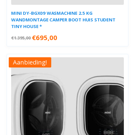
MINI DY-BGX09 WASMACHINE 2.5 KG
WANDMONTAGE CAMPER BOOT HUIS STUDENT
TINY HOUSE *
Oorspronkelijke
Huidige
€
695,00
€
1.395,00
prijs
prijs
was:
is:
€1.395,00.
€695,00.
Aanbieding!