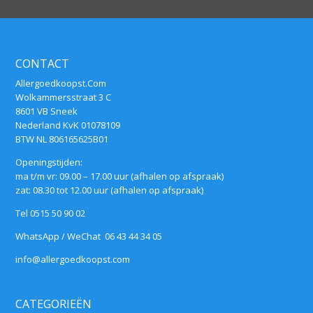
CONTACT
Allergoedkoopst.Com
Wolkammersstraat 3 C
8601 VB Sneek
Nederland KvK 01078109
BTW NL 806165625B01
Openingstijden:
ma t/m vr: 09.00 – 17.00 uur (afhalen op afspraak)
zat: 08.30 tot 12.00 uur (afhalen op afspraak)
Tel 0515 50 90 02
WhatsApp / WeChat 06 43 44 34 05
info@allergoedkoopst.com
CATEGORIEËN