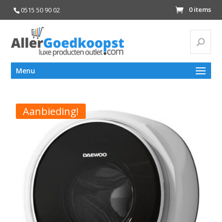
0 items
0515 50 90 02
Zoeke
Zoeken
Menu
naar:
Aanbieding!