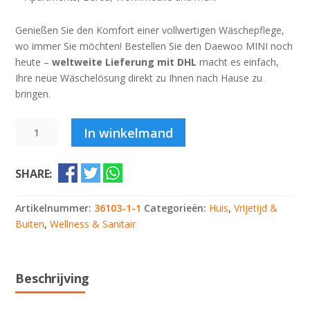
Genießen Sie den Komfort einer vollwertigen Wäschepflege,
wo immer Sie möchten! Bestellen Sie den Daewoo MINI noch
heute –
weltweite Lieferung mit DHL
macht es einfach,
Ihre neue Wäschelösung direkt zu Ihnen nach Hause zu
bringen.
Daewoo
In winkelmand
Winia
Mini
SHARE:
Tiny
Waschmaschine
Waschtrockner
Artikelnummer:
36103-1-1
Categorieën:
Huis
,
Vrijetijd &
Wohnmobil
Buiten
,
Wellness & Sanitair
Boot
Haus
DY-
Beschrijving
BGX05
Deutsch