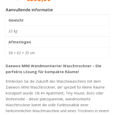
prijs
prijs
was:
is:
Aanvullende informatie
€1.495,00.
€895,00.
Gewicht
22 kg
Afmetingen
58 × 62 × 35 cm
Daewoo MINI Wandmontierter Waschtrockner – Die
perfekte Lösung für kompakte Räume!
Entdecken Sie die Zukunft des Wäschewaschens mit dem
Daewoo MINI Waschtrockner, der speziell für kleine Räume
konzipiert wurde. Ob im Apartment, Tiny House, Büro oder
Wohnmobil – dieser platzsparende, wandmontierte
Waschtrockner bietet die volle Funktionalität einer
herkömmlichen Waschmaschine und eines Trockners in einem