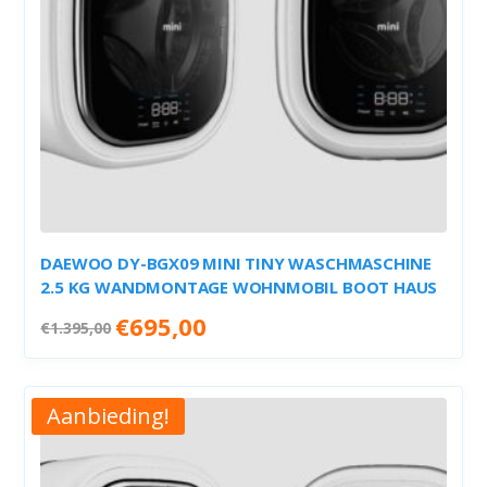
DAEWOO DY-BGX09 MINI TINY WASCHMASCHINE
2.5 KG WANDMONTAGE WOHNMOBIL BOOT HAUS
Oorspronkelijke
Huidige
€
695,00
€
1.395,00
prijs
prijs
was:
is:
€1.395,00.
€695,00.
Aanbieding!