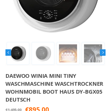
DAEWOO WINIA MINI TINY
WASCHMASCHINE WASCHTROCKNER
WOHNMOBIL BOOT HAUS DY-BGX05
DEUTSCH
Oorspronkelijke
Huidige
€
895,00
€
1.495,00