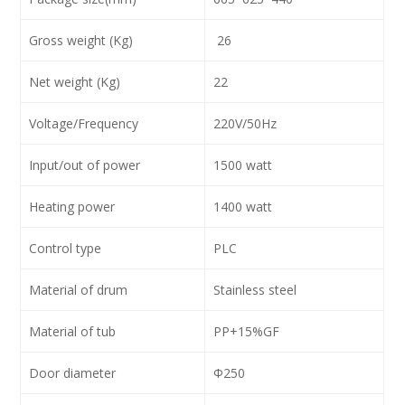
Gross weight (Kg)
26
Net weight (Kg)
22
Voltage/Frequency
220V/50Hz
Input/out of power
1500 watt
Heating power
1400 watt
Control type
PLC
Material of drum
Stainless steel
Material of tub
PP+15%GF
Door diameter
Φ250